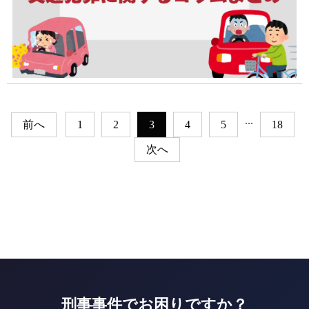
...
前へ
1
2
3
4
5
18
次へ
刑事事件でお困りですか？